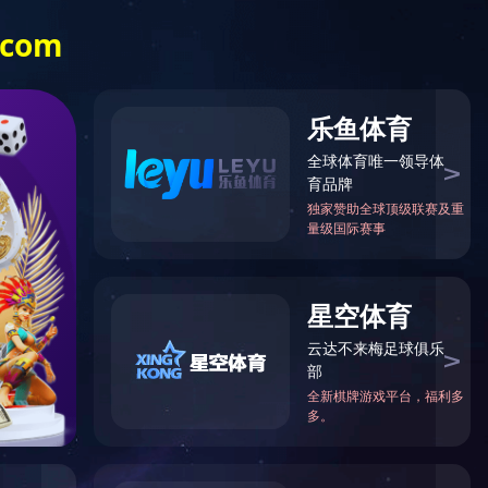
乐鱼页面在线登录
加入我们
OA
）
开云·官方站在线入口-开云（中国）
米兰体育网页版-米兰体育（中国）