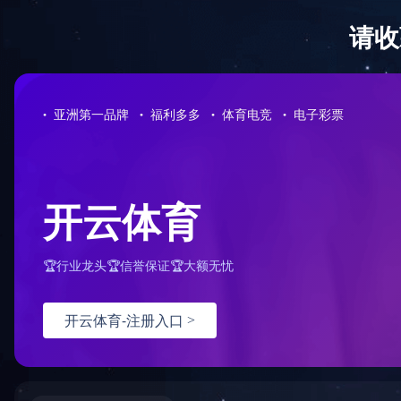
乐鱼页面在线登录
乐鱼页面在线登录-乐鱼（中国）
产品系列
米兰体育app官网入口-米兰（中国）
开云(中国)Kaiyun·官方网站-kaiyun
官方在线登录
问鼎网页版在线登录入口-问鼎（中国）
火狐官方网站-火狐
移门系列
平开门系列
系统门窗系列