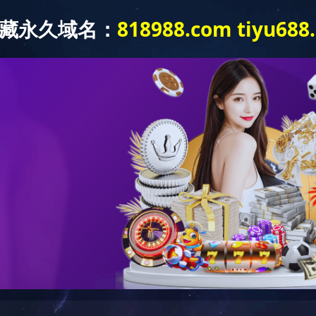
关于美顺
产品案例
门窗百科
荣誉资质
.com
乐动在线注册-乐动中国
华体会官方版网站登录入口-华体会（中国
(中国)
开云在线官方网站-开云（中国）
世界杯竞猜（中国）官方网站